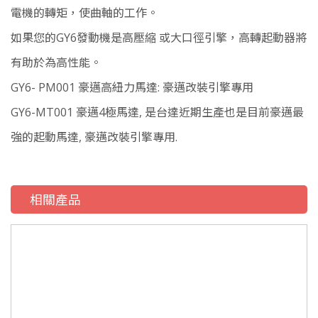
電機的轉矩，使曲軸的工作。
如果您的GY6發動機是高壓縮 或大口徑引擎，高轉起動器將
有助於為高性能。
GY6- PM001 豪邁高紐力馬達: 豪邁改裝引擎專用
GY6-MT001 豪邁4極馬達, 是台達近期生產也是目前豪邁最
強的起動馬達, 豪邁改裝引擎專用.
相關產品