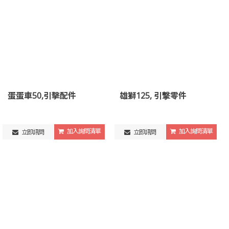
蛋蛋車50,引擊配件
雄獅125, 引撃零件
加入詢問清單
加入詢問清單
立即訊問
立即訊問