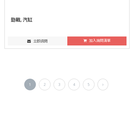
勁戰, 汽缸
加入詢問清單
立即訊問
1
2
3
4
5
聯絡訊息