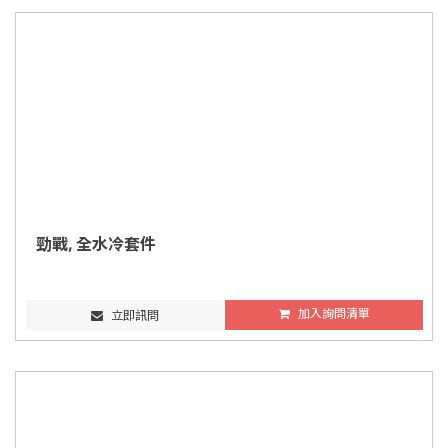
勁戰, 全水冷套件
加入詢問清單
立即訊問