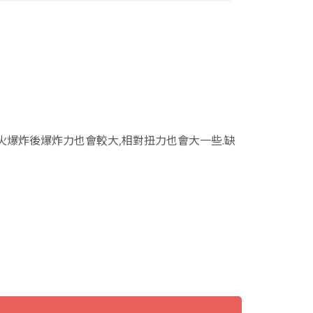
火爆炸後爆炸力也會較大,相對扭力也會大一些.缺