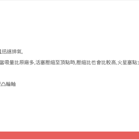
迅速排氣,
當吸量比原廠多,活塞壓縮至頂點時,壓縮比也會比較高,火星塞點
技型凸輪軸