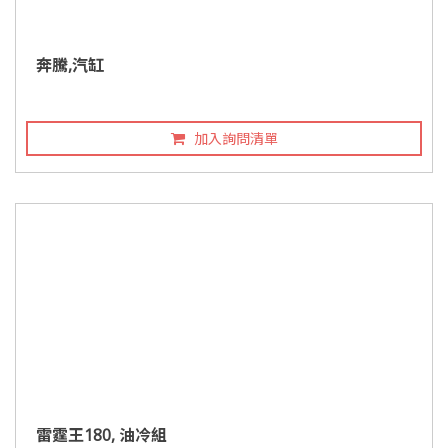
奔騰,汽缸
加入詢問清單
雷霆王180, 油冷組