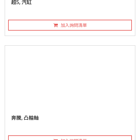
超5, 汽缸
加入詢問清單
奔騰, 凸輪軸