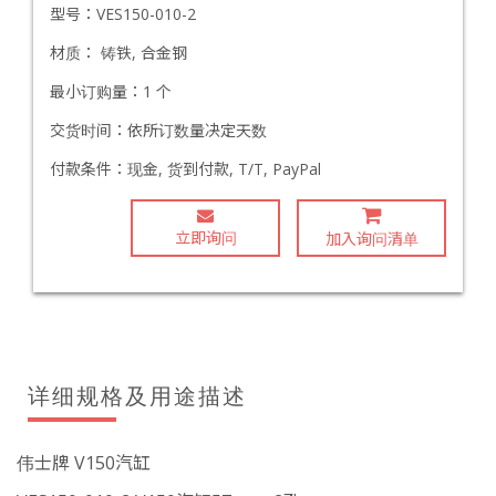
型号：
VES150-010-2
材质：
铸铁, 合金钢
最小订购量：
1 个
交货时间：
依所订数量决定天数
付款条件：
现金, 货到付款, T/T, PayPal
立即询问
加入询问清单
详细规格及用途描述
伟士牌 V150汽缸