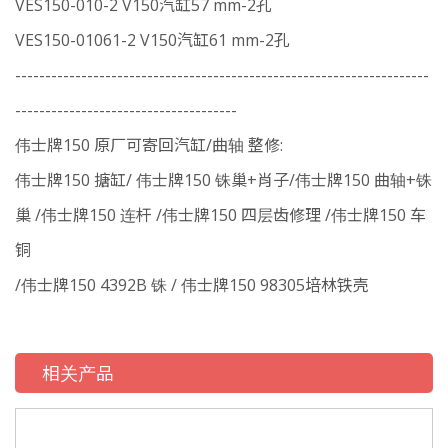
VES150-010-2 V150汽缸57 mm-2孔
VES150-01061-2 V150汽缸61 mm-2孔
---------------------------------------------------------------------
-------------------------------------
伟士牌150 原厂可寄回汽缸/曲轴 整修:
伟士牌150 搪缸/ 伟士牌150 铢巢+肖子/伟士牌150 曲轴+铢
巢 /伟士牌150 连杆 /伟士牌150 四层齿修理 /伟士牌150 车
铜
/伟士牌150 4392B 铢 / 伟士牌150 98305培林铁壳
相关产品