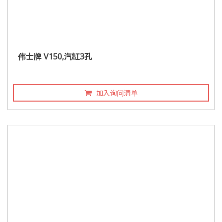
伟士牌 V150,汽缸3孔
加入询问清单